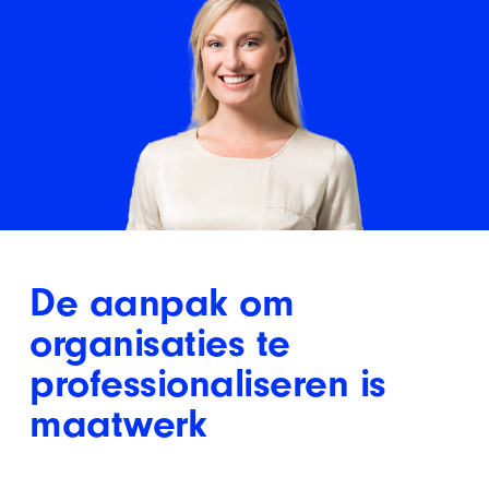
De aanpak om
organisaties te
professionaliseren is
maatwerk