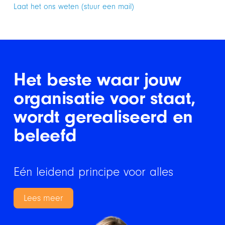
Laat het ons weten (stuur een mail)
Het beste waar jouw
organisatie voor staat,
wordt gerealiseerd en
beleefd
Eén leidend principe voor alles
Lees meer