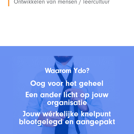
Ontwikkelen van mensen / leercultuur
Waarom Ydo?
Oog voor het geheel
Een ander licht op jouw
organisatie
Jouw wérkelijke knelpunt
blootgelegd en aangepakt