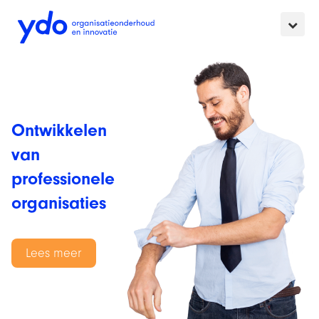
Skip to content
Visie
Aanpak
Klanten
Ontwikkelen
van
Praktijk
professionele
Contact
organisaties
Lees meer